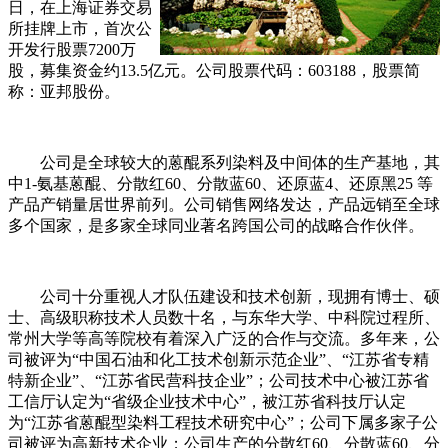
日，在上海证券交易
所挂牌上市，首次公
开发行股票7200万
股，募集资金约13.5亿元。公司股票代码：603188，股票简
称：亚邦股份。
公司是全球较大的蒽醌系列染料及中间体的生产基地，其
中1-氨基蒽醌、分散红60、分散蓝60、还原蓝4、还原黑25 等
产品产销量居世界前列。公司销售网络发达，产品远销至全球
多个国家，是多家全球同业著名跨国公司的战略合作伙伴。
公司十分重视人才队伍建设和技术创新，现拥有博士、硕
士、高级职称技术人员数十名，与东华大学、中科院过程所、
常州大学等高等院校有着深入广泛的合作与交流。多年来，公
司被评为“中国石油和化工技术创新示范企业”、“江苏省专精
特新企业”、“江苏省民营科技企业”；公司技术中心被江苏省
工信厅认定为“省级企业技术中心”，被江苏省科技厅认定
为“江苏省蒽醌型染料工程技术研究中心”；公司下属多家子公
司被评为高新技术企业；公司生产的分散红60、分散蓝60、分